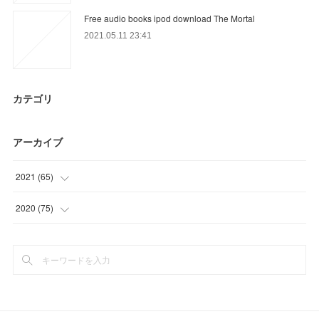
Free audio books ipod download The Mortal
2021.05.11 23:41
カテゴリ
アーカイブ
2021
(
65
)
(
18
)
2020
(
75
)
(
6
)
(
9
)
(
26
)
(
30
)
(
15
)
(
27
)