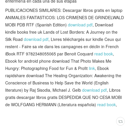
enfermería en cada una de sus etapas
PUBLICACIONES SIMILARES: Descargar libros gratis en laptop
ANIMALES FANTASTICOS: LOS CRIMENES DE GRINDELWALD
MOBI PDB RTF (Spanish Edition)
download pdf
, Download
kindle books free uk Lands of Lost Borders: A Journey on the
Silk Road
download pdf
, Livres téléchargés sur kindle Ceux qui
restent - Faire sa vie dans les campagnes en déclin in French
iBook RTF 9782348055065 par Benoit Coquard
read book
,
Ebook for android phone download That Photo Makes Me
Hungry: Photographing Food for Fun & Profit
link
, Ebook
rapidshare download The Healing Organization: Awakening the
Conscience of Business to Help Save the World (English
literature) by Raj Sisodia, Michael J. Gelb
download pdf
, Libros
gratis descargar libros gratis DESPEDIDA QUE NO CESA MOBI
de WOLFGANG HERMANN (Literatura española)
read book
,