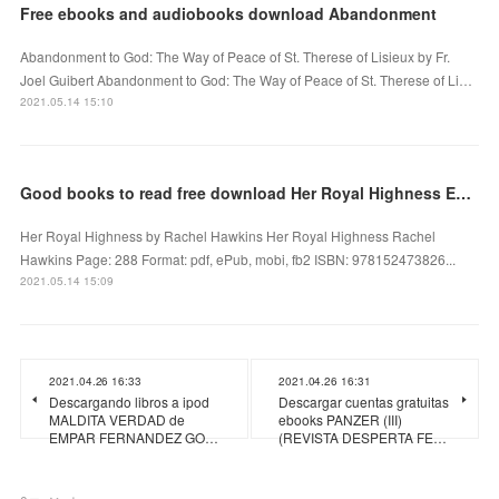
Free ebooks and audiobooks download Abandonment
Abandonment to God: The Way of Peace of St. Therese of Lisieux by Fr.
Joel Guibert Abandonment to God: The Way of Peace of St. Therese of Li…
2021.05.14 15:10
Good books to read free download Her Royal Highness English version
Her Royal Highness by Rachel Hawkins Her Royal Highness Rachel
Hawkins Page: 288 Format: pdf, ePub, mobi, fb2 ISBN: 978152473826...
2021.05.14 15:09
2021.04.26 16:33
2021.04.26 16:31
Descargando libros a ipod
Descargar cuentas gratuitas
MALDITA VERDAD de
ebooks PANZER (III)
EMPAR FERNANDEZ GO…
(REVISTA DESPERTA FE…